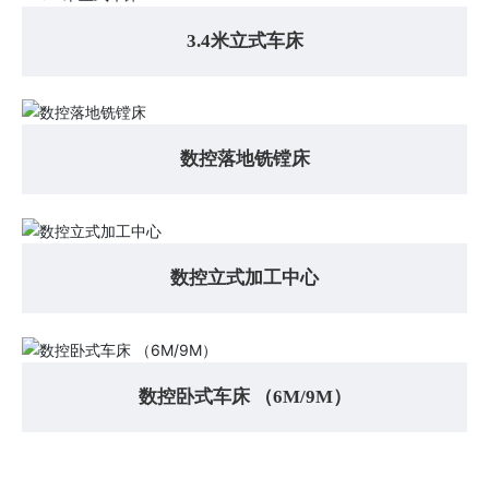
3.4米立式车床
数控落地铣镗床
数控立式加工中心
数控卧式车床 （6M/9M）