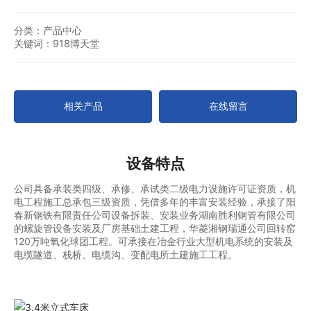
分类：产品中心
关键词：918博天堂
相关产品
在线留言
设备特点
公司具备承装类四级、承修、承试类二级电力设施许可证资质，机
电工程施工总承包三级资质，凭借多年的丰富安装经验，承接了阳
春新钢铁有限责任公司设备拆装、安装业务湖南胜利钢管有限公司
的螺旋管设备安装及厂房基础土建工程，华菱湘钢瑞通公司回转窑
120万吨氧化球团工程。可承接在冶金行业大型机电系统的安装及
电缆隧道、栈桥、电缆沟、变配电所土建施工工程。