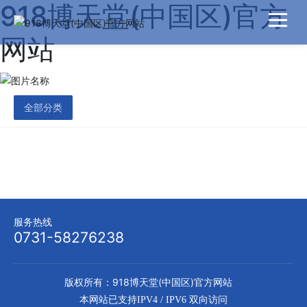
918博天堂(中国区)官方
网站
全部分类
服务热线
0731-58276238
版权所有：918博天堂(中国区)官方网站
本网站已支持IPV4 / IPV6 双向访问