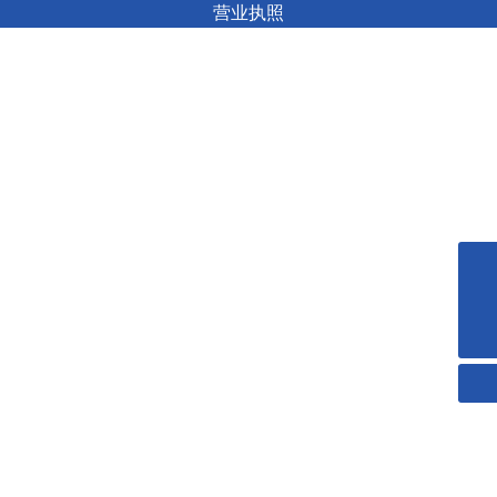
营业执照
0731-58276238
admin@zyjcxz.com